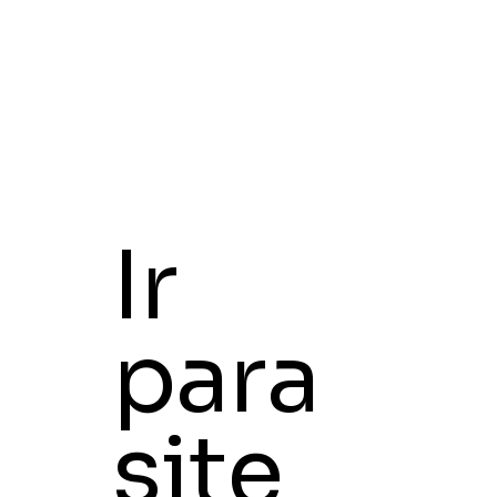
Ir
para
site